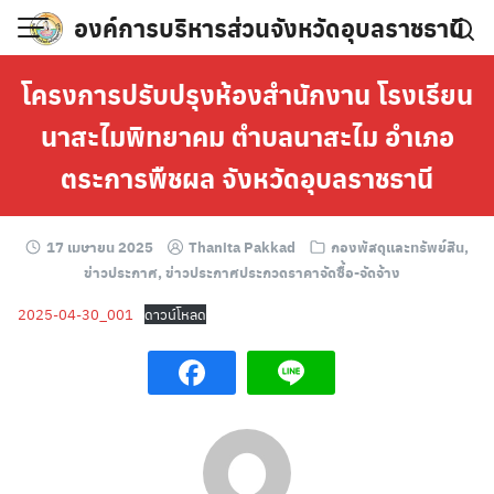
Skip
องค์การบริหารส่วนจังหวัดอุบลราชธานี
to
content
โครงการปรับปรุงห้องสำนักงาน โรงเรียน
นาสะไมพิทยาคม ตำบลนาสะไม อำเภอ
ตระการพืชผล จังหวัดอุบลราชธานี
17 เมษายน 2025
Thanita Pakkad
กองพัสดุและทรัพย์สิน
,
ข่าวประกาศ
,
ข่าวประกาศประกวดราคาจัดซื้อ-จัดจ้าง
2025-04-30_001
ดาวน์โหลด